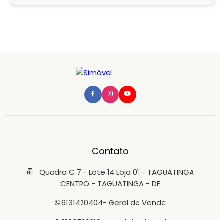
serviço; - Banheiro social; - 6 vagas de garagem. 2º
Pavimento com: - Sala íntima; - 2 quartos, sendo 1 suíte
master; - Piso em porcelanato. Área de lazer com: -
Piscina aquecida; - Churrasqueira com fogão cipira e
forno. Condomínio R$: 200,00 (a confirmar). Trabalhamos
com todas as modalidades de garantia: - Título de
Capitalização; - Seguro Fiança (Pela seguradora Porto
Seguro) - CredAluga (Boleto imobiliária) - LOFT (Boleto
imobiliária) - Fiador
Contato
Quadra C 7 - Lote 14 Loja 01 - TAGUATINGA
CENTRO - TAGUATINGA - DF
6131420404
- Geral de Venda