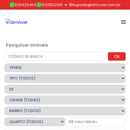
6131420404
6133522010
suporte@simovel.com.br
Pesquisar Imóveis
Ok